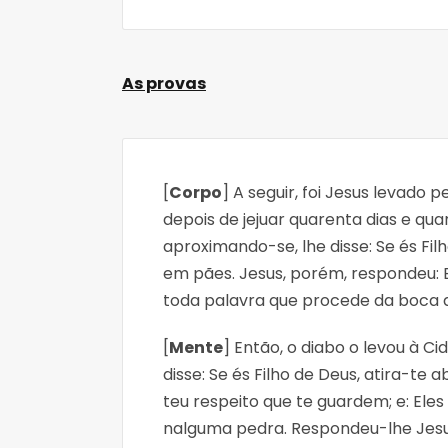
As provas
[
Corpo
] A seguir, foi Jesus levado p
depois de jejuar quarenta dias e qua
aproximando-se, lhe disse: Se és F
em pães. Jesus, porém, respondeu: 
toda palavra que procede da boca 
[
Mente
] Então, o diabo o levou à C
disse: Se és Filho de Deus, atira-te 
teu respeito que te guardem; e: Ele
nalguma pedra. Respondeu-lhe Jesus