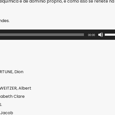
lquímica e de domínio próprio, e como isso se reflete na
ndes.
U
00:00
s
e
a
s
s
ORTUNE, Dion
e
t
WEITZER, Albert
a
izabeth Clare
s
S.
p
a
 Jacob