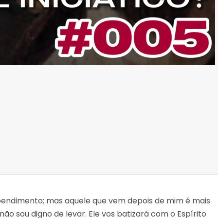
i
m
i
n
u
i
r
o
v
o
l
u
m
e
.
ependimento; mas aquele que vem depois de mim é mais
não sou digno de levar. Ele vos batizará com o Espírito