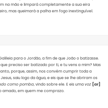
 tem na mão e limpará completamente a sua eira
eleiro, mas queimará a palha em fogo inextinguível.
Galileia para o Jordão, a fim de que João o batizasse.
é que preciso ser batizado por ti, e tu vens a mim? Mas
uanto, porque, assim, nos convém cumprir toda a
o Jesus, saiu logo da água, e eis que se lhe abriram os
cendo como pomba
, vindo sobre ele. E eis uma
voz
[ar]
Filho amado, em quem me comprazo.