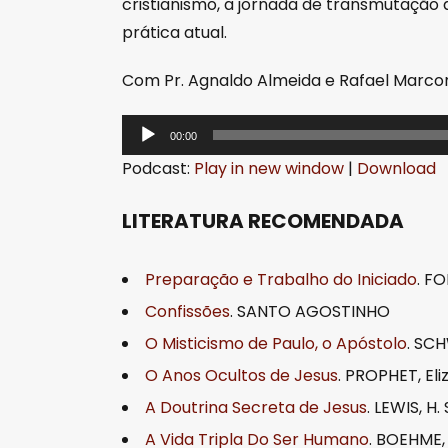
cristianismo, a jornada de transmutação a
prática atual.
Com Pr. Agnaldo Almeida e Rafael Marco
T
00:00
o
Podcast:
Play in new window
|
Download
c
a
LITERATURA RECOMENDADA
d
o
Preparação e Trabalho do Iniciado
. F
r
Confissões
. SANTO AGOSTINHO
d
O Misticismo de Paulo, o Apóstolo
. SCH
e
O Anos Ocultos de Jesus
. PROPHET, El
á
u
A Doutrina Secreta de Jesus
. LEWIS, H. 
d
A Vida Tripla Do Ser Humano
. BOEHME,