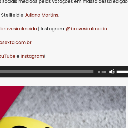
os sociais medidos pelas votações em massa dessa edição
z Stellfeld e
Juliana Martins
.
bravesiralmeida
| Instagram:
@bravesiralmeida
sexta.com.br
ouTube
e
Instagram
!
U
00:00
s
e
a
s
s
e
t