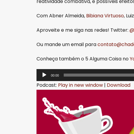
reatividade combativa, e possíveis efeit
Com Abner Almeida,
Bibiana Virtuoso
, Lui
Aproveite e me siga nas redes! Twitter:
@
Ou mande um email para
contato@chada
Conheça também o 5 Alguma Coisa no
Y
T
00:00
o
Podcast:
Play in new window
|
Download
c
a
d
o
r
d