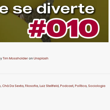
b
a
i
x
o
p
a
r
by
Tim Mossholder
on
Unsplash
a
a
u
m
o
,
Chá Da Sexta
,
Filosofia
,
Luiz Stellfeld
,
Podcast
,
Política
,
Sociologia
e
n
t
a