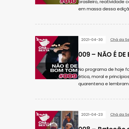
brasileiro, reatividade
em massa dessa ediçã
2021-04-30
Chá da S
009 – NÃO É D
No programa de hoje f
ética, moral e princípi
quarentena e lembramo
2021-04-23
Chá da S