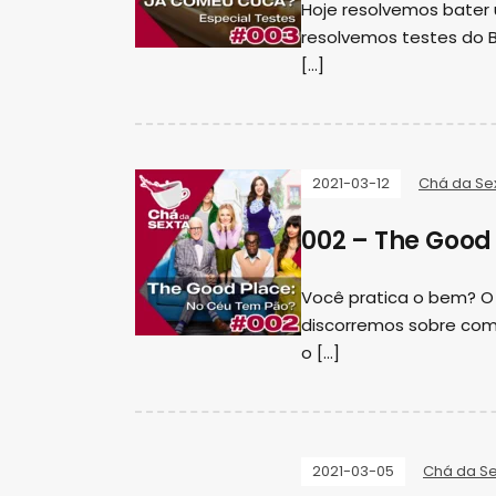
Hoje resolvemos bater 
resolvemos testes do B
[…]
2021-03-12
Chá da Se
002 – The Good
Você pratica o bem? O
discorremos sobre com
o […]
2021-03-05
Chá da Se