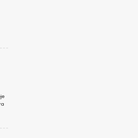
je
ra