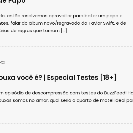
de Papo
do, então resolvemos aproveitar para bater um papo e
tes, falar do album novo/regravado da Taylor Swift, e de
rias de regras que tornam […]
xta
ouxa você é? | Especial Testes [18+]
m episódio de descompressão com testes do BuzzFeed! Ho
uxas somos no amor, qual seria o quarto de motel ideal pa
]