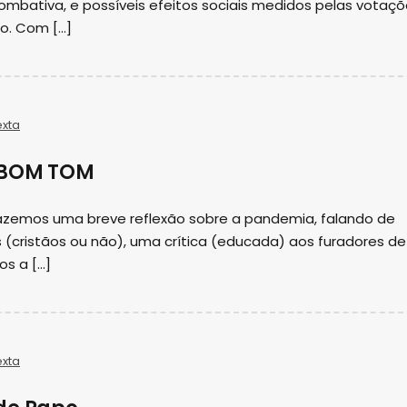
 combativa, e possíveis efeitos sociais medidos pelas votaç
o. Com […]
exta
E BOM TOM
azemos uma breve reflexão sobre a pandemia, falando de
os (cristãos ou não), uma crítica (educada) aos furadores de
s a […]
exta