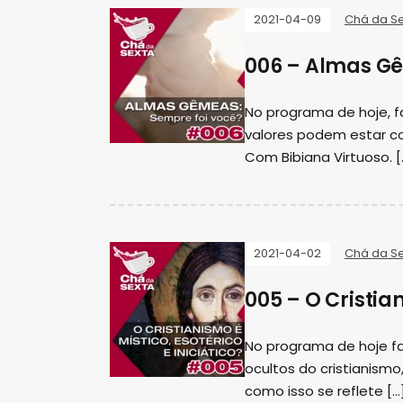
2021-04-09
Chá da S
006 – Almas Gê
No programa de hoje, 
valores podem estar co
Com Bibiana Virtuoso. [
2021-04-02
Chá da S
005 – O Cristian
No programa de hoje f
ocultos do cristianism
como isso se reflete […