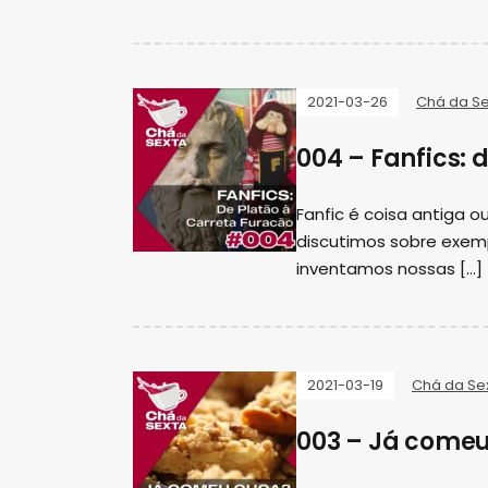
2021-03-26
Chá da Se
004 – Fanfics: 
Fanfic é coisa antiga 
discutimos sobre exempl
inventamos nossas […]
2021-03-19
Chá da Se
003 – Já comeu 