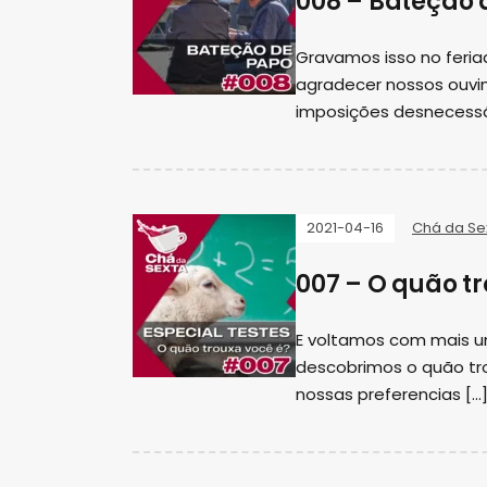
008 – Bateção 
Gravamos isso no feria
agradecer nossos ouvin
imposições desnecessá
2021-04-16
Chá da Se
007 – O quão tr
E voltamos com mais u
descobrimos o quão tro
nossas preferencias […