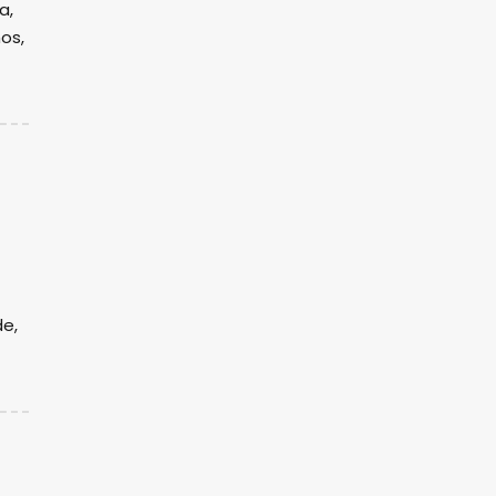
a,
os,
e,